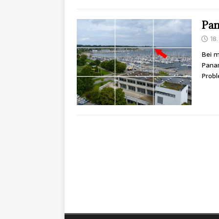
Pan
18
Bei 
Panar
Probl